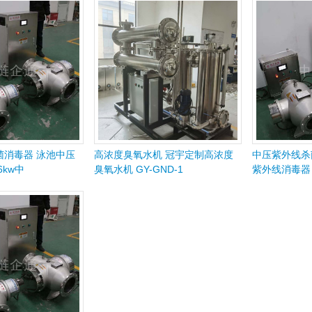
菌消毒器 泳池中压
高浓度臭氧水机 冠宇定制高浓度
中压紫外线杀
6kw中
臭氧水机 GY-GND-1
紫外线消毒器 