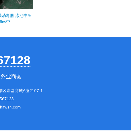
菌消毒器 泳池中压
6kw中
67128
服务业商会
华区宏基商城A座2107-1
6567128
@hjfwsh.com