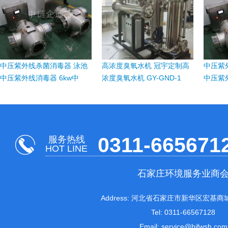
中压紫外线杀菌消毒器 泳池
高浓度臭氧水机 冠宇定制高
中压紫
中压紫外线消毒器 6kw中
浓度臭氧水机 GY-GND-1
中压紫外
0311-665671
服务热线
HOT LINE
石家庄环境服务业商
Address: 河北省石家庄市新华区宏基商城
Tel: 0311-66567128
Email: service@hjfwsh.com