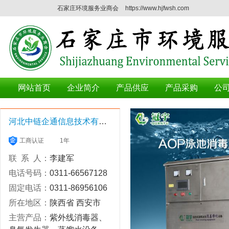
石家庄环境服务业商会
https://www.hjfwsh.com
网站首页
企业简介
产品供应
产品采购
公
河北中链企通信息技术有限公司
工商认证
1年
联 系 人：
李建军
电话号码：
0311-66567128
固定电话：
0311-86956106
所在地区：
陕西省 西安市
主营产品：
紫外线消毒器、