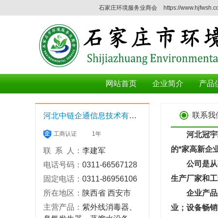
石家庄环境服务业商会
https://www.hjfwsh.
网站首页
企业简介
产品
联系我
河北中链企通信息技术有限公司
工商认证
1年
河北冠宇环保
的*家高新企
联 系 人：
李建军
公司是从事臭
电话号码：
0311-66567128
生产厂家和工
固定电话：
0311-86956106
所在地区：
陕西省 西安市
企业产品广
主营产品：
紫外线消毒器、
业；设备畅销