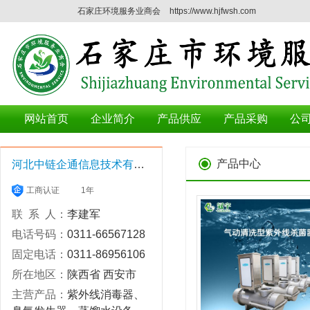
石家庄环境服务业商会
https://www.hjfwsh.com
网站首页
企业简介
产品供应
产品采购
公
产品中心
河北中链企通信息技术有限公司
工商认证
1年
联 系 人：
李建军
电话号码：
0311-66567128
固定电话：
0311-86956106
所在地区：
陕西省 西安市
主营产品：
紫外线消毒器、