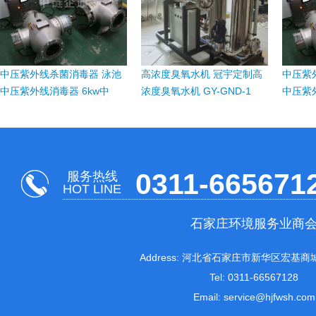
中压紫外线杀菌消毒器 泳池
高浓度臭氧水机 冠宇定制高
中压紫
中压紫外线消毒器 6kw中
浓度臭氧水机 GY-GND-1
中压紫外
0311-665671
服务热线
HOT LINE
石家庄环境服务业商
Address: 河北省石家庄市新华区宏基商城
Tel: 0311-66567128
Email: service@hjfwsh.com