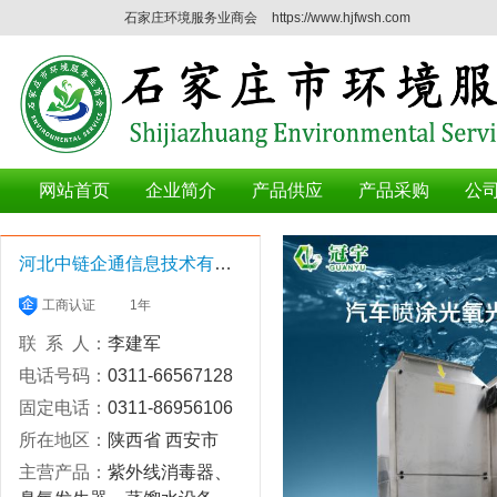
石家庄环境服务业商会
https://www.hjfwsh.com
网站首页
企业简介
产品供应
产品采购
公
河北中链企通信息技术有限公司
工商认证
1年
联 系 人：
李建军
电话号码：
0311-66567128
固定电话：
0311-86956106
所在地区：
陕西省 西安市
主营产品：
紫外线消毒器、