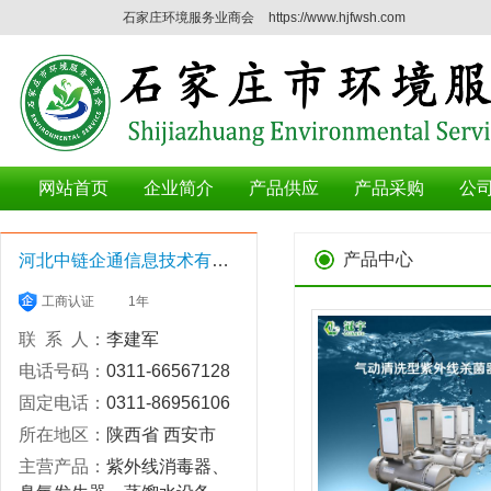
石家庄环境服务业商会
https://www.hjfwsh.com
网站首页
企业简介
产品供应
产品采购
公
产品中心
河北中链企通信息技术有限公司
工商认证
1年
联 系 人：
李建军
电话号码：
0311-66567128
固定电话：
0311-86956106
所在地区：
陕西省 西安市
主营产品：
紫外线消毒器、