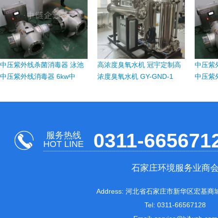
中压紫外线杀菌消毒器 泳池
高浓度臭氧水机 冠宇定制高
中压紫
中压紫外线消毒器 6kw中
浓度臭氧水机 GY-GND-1
中压紫外
0311-665671
服务热线
HOT LINE
石家庄环境服务业商
Address: 河北省石家庄市新华区宏基商城
Tel: 0311-66567128