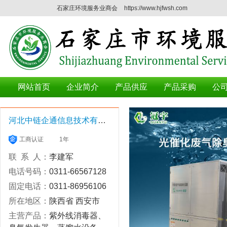
石家庄环境服务业商会
https://www.hjfwsh.com
网站首页
企业简介
产品供应
产品采购
公
河北中链企通信息技术有限公司
工商认证
1年
联 系 人：
李建军
电话号码：
0311-66567128
固定电话：
0311-86956106
所在地区：
陕西省 西安市
主营产品：
紫外线消毒器、