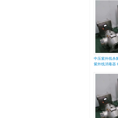
中压紫外线杀
紫外线消毒器 