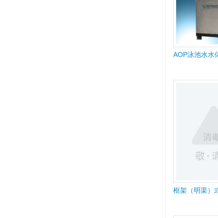
AOP泳池水水
框架（明渠）