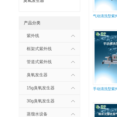
臭氧发生器
气动清洗型紫
产品分类
紫外线
框架式紫外线
管道式紫外线
臭氧发生器
15g臭氧发生器
手动清洗型紫
30g臭氧发生器
蒸馏水设备