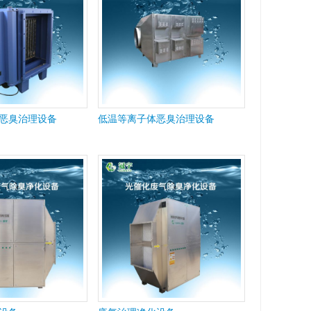
恶臭治理设备
低温等离子体恶臭治理设备