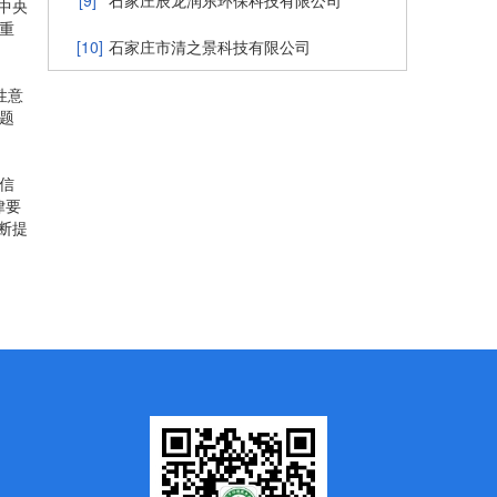
[9]
石家庄辰龙润东环保科技有限公司
中央
重
[10]
石家庄市清之景科技有限公司
性意
题
信
律要
断提