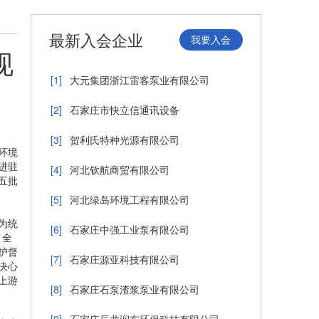
最新入会企业
我要入会
现
[1]
大元集团浙江雷客泵业有限公司
[2]
石家庄市快立信通讯设备
[3]
贺利氏特种光源有限公司
环境
进驻
[4]
河北钦航商贸有限公司
五批
[5]
河北绿岛环境工程有限公司
为统
[6]
石家庄中强工业泵有限公司
、全
护督
[7]
石家庄源亚科技有限公司
决心
上游
[8]
石家庄石泵渣浆泵业有限公司