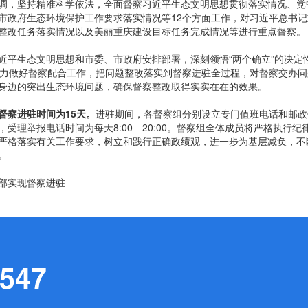
，坚持精准科学依法，全面督察习近平生态文明思想贯彻落实情况、党
市政府生态环境保护工作要求落实情况等12个方面工作，对习近平总书记
整改任务落实情况以及美丽重庆建设目标任务完成情况等进行重点督察。
平生态文明思想和市委、市政府安排部署，深刻领悟“两个确立”的决定
”。全力做好督察配合工作，把问题整改落实到督察进驻全过程，对督察交办问
身边的突出生态环境问题，确保督察整改取得实实在在的效果。
督察进驻时间为15天。
进驻期间，各督察组分别设立专门值班电话和邮政
理举报电话时间为每天8:00—20:00。督察组全体成员将严格执行纪
严格落实有关工作要求，树立和践行正确政绩观，进一步为基层减负，不
。
部实现督察进驻
547