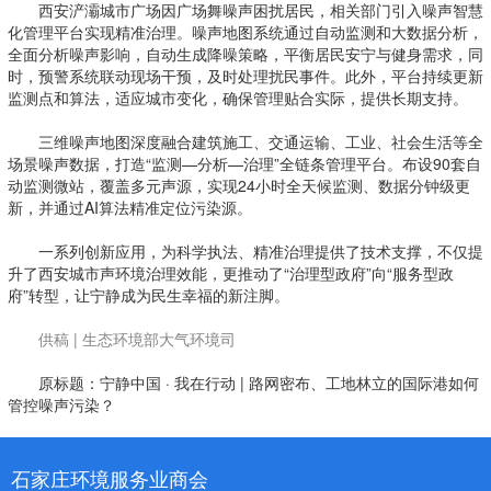
西安浐灞城市广场因广场舞噪声困扰居民，相关部门引入噪声智慧
化管理平台实现精准治理。噪声地图系统通过自动监测和大数据分析，
全面分析噪声影响，自动生成降噪策略，平衡居民安宁与健身需求，同
时，预警系统联动现场干预，及时处理扰民事件。此外，平台持续更新
监测点和算法，适应城市变化，确保管理贴合实际，提供长期支持。
三维噪声地图深度融合建筑施工、交通运输、工业、社会生活等全
场景噪声数据，打造“监测—分析—治理”全链条管理平台。布设90套自
动监测微站，覆盖多元声源，实现24小时全天候监测、数据分钟级更
新，并通过AI算法精准定位污染源。
一系列创新应用，为科学执法、精准治理提供了技术支撑，不仅提
升了西安城市声环境治理效能，更推动了“治理型政府”向“服务型政
府”转型，让宁静成为民生幸福的新注脚。
供稿 | 生态环境部大气环境司
原标题：宁静中国 · 我在行动 | 路网密布、工地林立的国际港如何
管控噪声污染？
石家庄环境服务业商会