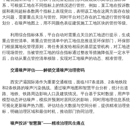
系，可根据工地在不同指标上的情况进行管控。例如，某工地在投诉数
据和夜间超标条数两个指标上表现突出，表明该工地在这两方面存在较
大问题，需要重点关注与管控。同时平台对已存在的工地进行管控等级
划分，在噪声地图上，用不同颜色表征建筑施工工地区块的管控等级。
利用综合指标体系，平台自动对需重点关注的工地进行提示，生成
重点管控清单。将重点管控清单中的工地信息推送至环保部门，环保部
门根据属地化管理原则，将任务派发给相应的基层监管机构，对工地进
行现场管控。当被管控工地的综合指标通过整改等措施降低至一定水平
后，自动从重点管控清单移除，实现对工地噪声的动态、精准管理。
交通噪声评估——解锁交通噪声治理密码
西安浐灞国际港作为重要交通枢纽，面临107条道路、2条地铁段
和2条铁路的噪声污染挑战。通过噪声地图和智慧平台分析，统计出道
路、地铁、铁路周边影响人口及建筑情况。平台基于实时数据，用声学
模型动态评估噪声，模拟并预测对居民区的影响，同时用地理信息系统
可视化更新噪声热力图。评估结合大数据与空间分析，提供精准治理坐
标，明确治理区域和最佳时机，推动部门协同治理。
噪声投诉“智慧脑”——精准治理民生痛点