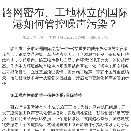
路网密布、工地林立的国际
港如何管控噪声污染？
来源：第三方
发布时间：2026-07-08
阅读量：46
陕西省西安市浐灞国际港是“一带一路”重要内陆开放枢纽与综合物
流节点，路网交通密集、车流物流庞大，且区域城市开发、基建项目持
续推进，交通噪声、施工噪声叠加凸显，声环境治理压力大、管控难度
高。作为生态环境部城市噪声地图应用试点区域，依托噪声地图实现数
据可视化管理，立足基层治理实情，聚焦施工噪声、宁静小区等重点场
景，推动智能技术与一线监管深度融合，开启城市智慧化噪声监管的步
伐。
施工噪声智能监管—指标体系+分级管控
西安浐灞国际港有76个建筑施工工地，为解决噪声扰民问题，开
发了建筑施工噪声智慧化管理模块，实现精准监测、智能预警和动态管
控。创新提出结合投诉数据、中午超标条数、夜间超标条数、敏感建筑
物数据等四个关键指标，构建建筑施工噪声影响评价指标体系，对于每
个建筑施工工地，平台以可视化雷达图的形式直观展示其综合指标体