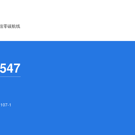
纽零碳航线
547
07-1