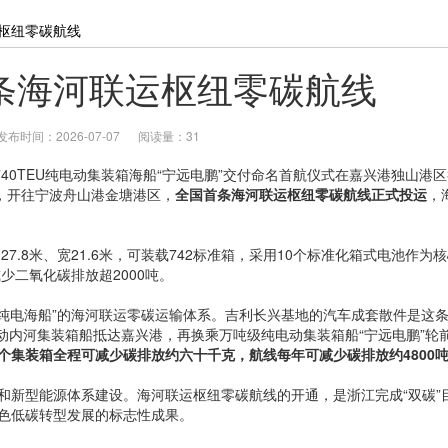
枢纽零碳航线
条海河联运枢纽零碳航线
发布时间：2026-07-07
阅读量：31
0TEU纯电动集装箱海船“宁远电鹏”交付命名首航仪式在嘉兴港独山港区
，开往宁波舟山港金塘港区，
全国首条海河联运枢纽零碳航线正式投运
，
.8米、宽21.6米，可装载742标准箱，采用10个标准化箱式电池作为
少二氧化碳排放超2000吨。
电海船”的海河联运零碳运输体系。吉利长兴基地的汽车成套散件是这
电动内河集装箱船抵达嘉兴港，再换乘万吨级纯电动集装箱船“宁远电鹏”轮
个集装箱全程可减少碳排放约六十千克，航线每年可减少碳排放约4800
新型能源体系建设。海河联运枢纽零碳航线的开通，是浙江完成“双碳”
色低碳转型发展的标志性成果。