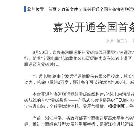
您的位置：
首页
>
政策文件
>
嘉兴开通全国首条海河联运
嘉兴开通全国首
来源：第三方
6月30日，嘉兴海河联运枢纽零碳航线开通暨宁波远洋74
行。随着“宁远电鹏”轮满载集装箱缓缓驶离嘉兴港独山港区
联运迈入零碳时代。
“宁远电鹏”轮由宁波远洋运输股份有限公司投建，总长127
动力，总储电量约2万度，预计每年可节约燃油约800吨、减
本次开通的海河联运枢纽零碳航线构建起“纯电内河船+纯
碳航线的首批“零碳乘客”——产品从长兴港搭乘64TEU纯
宁波舟山港，全程零燃油消耗、零尾气排放。
根据测算，单
当前，浙江省委、省政府部署全面推进更高水平生态省和
标、推进全面绿色转型发展的重要举措，是浙江推进航运绿