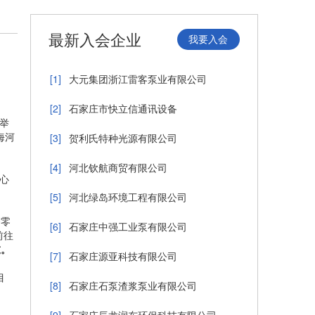
最新入会企业
我要入会
[1]
大元集团浙江雷客泵业有限公司
[2]
石家庄市快立信通讯设备
举
海河
[3]
贺利氏特种光源有限公司
[4]
河北钦航商贸有限公司
核心
[5]
河北绿岛环境工程有限公司
条零
[6]
石家庄中强工业泵有限公司
前往
吨。
[7]
石家庄源亚科技有限公司
目
[8]
石家庄石泵渣浆泵业有限公司