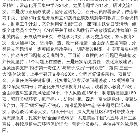
示精神，常态化开展集中学习24次、党员专题学习11次、研讨交流4
次。
二是
践行正确政绩观，坚守监测初心。召开动员部署会议，传达学
习中央、省委和厅党组开展树立和践行正确政绩观学习教育工作会议精
神，制定工作计划，充分利用党支部“三会一课”和主题党日等活动，组
织全体党员全文学习《习近平关于树立和践行正确政绩观论述摘编》及
相关内容，开展读书班6次，专题学习3次，学习交流3次，警示教育3
次，党课辅导1次。坚持学、查、改一体推进，全面深入查摆问题，分
类建立问题清单，逐项细化整改举措、明确整改时限，扎实开展集中整
治，推动各类问题整改见底到位。至目前，查摆的8个问题已完成整改
并长期坚持，1个问题正在整改。
三是
压实治党责任，强化廉政建设。
压紧压实支部书记“第一责任人”与班子成员“一岗双责”，落实“三重一
大”集体决策，上半年召开支委会20次，全程监督设备采购、项目资
金、人事任免等关键事项。扎实推进巡察反馈问题整改，13项巡察问
题12项完成销号；常态化开展纪律教育月活动，观看警示教育片5次，
全面排查科室廉政风险点24个、个人风险点156个，制定防控措施180
项，紧盯关键环节，抓早抓小，防微杜渐。
四是
丰富党建载体，凝聚队
伍合力。开展“缅怀先烈守初心，精准监测护生态”等主题党日活动6
次，谈心谈话50余人次。组织干部职工深入共建社区和结对帮扶点开
展志愿服务，扎实开展“全面绿色转型，共建美丽中国”六五环境日主题
宣传，持续厚植生态环境保护理念，营造全员参与、共治共享的浓厚氛
围。