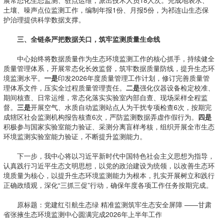
展常态化生态监测、驻点运维，派出技术人员18人次。完成地表水、
土壤、噪声点位监测工作，编制年报1份、月报5份，为祁连山生态保
护治理提供科学数据支撑。
三、全链条严把数据关口，筑牢监测质量生命线
中心始终将数据质量作为生态环境监测工作的核心抓手，持续健全
质量管理体系，开展常态化长效监督，筑牢数据质量防线，提升生态环
境监测水平。
一是
印发2026年度质量管理工作计划，修订完善质量管
理体系文件，压实全过程质量管理责任。
二是
强化仪器设备检定校准、
期间核查、日常运维，常态化落实实验室内部自查、现场采样全程监
督。
三是
开展空气、水质自动监测站点人为干扰专项检查6次，按期完
成辖区社会监测机构报告核查6次，严防监测数据弄虚作假行为。
四是
积极参与国家实验室能力验证、采测分离盲样考核，组织开展全市生态
环境监测实验室能力验证，不断提升监测能力。
下一步，我中心将以习近平新时代中国特色社会主义思想为指导，
认真践行习近平生态文明思想，以党的政治建设为统领，以改善生态环
境质量为核心，以提升生态环境监测能力为根本，扎实开展树立和践行
正确政绩观，深化“三抓三促”行动，确保年度各项工作任务按期完成。
原标题：党建红引航生态绿 精准监测筑牢生态安全屏障 ——甘肃
省张掖生态环境监测中心圆满完成2026年上半年工作