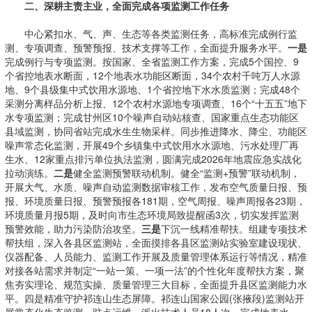
二、深耕主责主业，全面完成各项监测工作任务
中心紧扣水、气、声、生态等各类监测任务，高标准完成例行监
测、专项调查、预警预报、技术支撑等工作，全面提升服务水平。
一是
完成例行与专项监测。按国家、全省监测工作方案，完成5个国控、9
个省控地表水断面，12个地表水功能区断面，34个农村千吨万人水源
地、9个县级集中式饮用水源地、1个省控地下水水质监测；完成48个
采测分离样品分析上报、12个农村水源地专项调查、16个“十五五”地下
水专项监测；完成甘州区10个噪声自动站核查、国家重点生态功能区
县域监测，协同省站完成水生生物采样。同步推进降水、降尘、功能区
噪声常态化监测，开展49个乡镇集中式饮用水水源地、污水处理厂再
生水、12家重点排污单位执法监测，圆满完成2026年地震应急实战化
拉动演练。
二是
健全监测预警联动机制。健全“监测+预警”联动机制，
开展大气、水质、噪声自动监测数据审核工作，发布空气质量日报、预
报、环境质量日报、预警预报各181期，空气周报、噪声周报各23期，
环境质量月报5期，及时向市生态环境局致提醒函3次，切实发挥监测
预警效能，助力污染防治攻坚。
三是
下沉一线精准帮扶。组建专项技术
帮扶组，深入各县区监测站，全面摸排各县区监测站实验室建设现状、
仪器配备、人员能力、监测工作开展及质量管理体系运行等情况，精准
对接各站需求并制定“一站一策、一项一法”的个性化年度帮扶方案，聚
焦夯实理论、规范实操、质量管理三大目标，全面提升县区监测能力水
平。四是精准守护祁连山生态屏障。祁连山国家公园(张掖段)监测站开