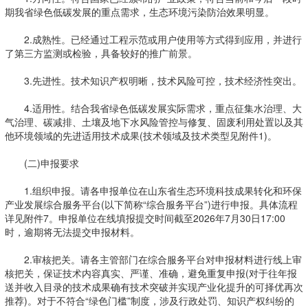
期我省绿色低碳发展的重点需求，生态环境污染防治效果明显。
2.成熟性。已经通过工程示范或用户使用等方式得到应用，并进行
了第三方监测或检验，具备较好的推广前景。
3.先进性。技术知识产权明晰，技术风险可控，技术经济性突出。
4.适用性。结合我省绿色低碳发展实际需求，重点征集水治理、大
气治理、碳减排、土壤及地下水风险管控与修复、固废利用处置以及其
他环境领域的先进适用技术成果(技术领域及技术类型见附件1)。
(二)申报要求
1.组织申报。请各申报单位在山东省生态环境科技成果转化和环保
产业发展综合服务平台(以下简称“综合服务平台”)进行申报。具体流程
详见附件7。申报单位在线填报提交时间截至2026年7月30日17:00
时，逾期将无法提交申报材料。
2.审核把关。请各主管部门在综合服务平台对申报材料进行线上审
核把关，保证技术内容真实、严谨、准确，避免重复申报(对于往年报
送并收入目录的技术成果确有技术突破并实现产业化提升的可择优再次
推荐)。对于不符合“绿色门槛”制度，涉及行政处罚、知识产权纠纷的