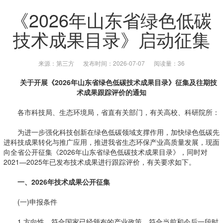
《2026年山东省绿色低碳
技术成果目录》启动征集
来源：第三方
发布时间：2026-07-07
阅读量：36
关于开展《2026年山东省绿色低碳技术成果目录》征集及往期技
术成果跟踪评价的通知
各市科技局、生态环境局，省直有关部门，有关高校、科研院所：
为进一步强化科技创新在绿色低碳领域支撑作用，加快绿色低碳先
进科技成果转化与推广应用，推进我省生态环保产业高质量发展，现面
向全省公开征集《2026年山东省绿色低碳技术成果目录》，同时对
2021—2025年已发布技术成果进行跟踪评价，有关要求如下。
一、2026年技术成果公开征集
(一)申报条件
1.方向性。符合国家已经颁布的产业政策，符合当前和今后一段时