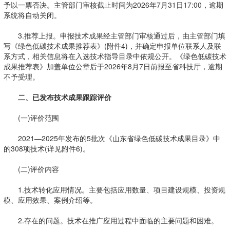
予以一票否决。主管部门审核截止时间为2026年7月31日17:00，逾期
系统将自动关闭。
3.推荐上报。申报技术成果经主管部门审核通过后，由主管部门填
写《绿色低碳技术成果推荐表》(附件4)，并确定申报单位联系人及联
系方式，相关信息将在入选技术指导目录中依规公开。《绿色低碳技术
成果推荐表》加盖单位公章后于2026年8月7日前报至省科技厅，逾期
不予受理。
二、已发布技术成果跟踪评价
(一)评价范围
2021—2025年发布的5批次《山东省绿色低碳技术成果目录》中
的308项技术(详见附件6)。
(二)评价内容
1.技术转化应用情况。主要包括应用数量、项目建设规模、投资规
模、应用效果、案例介绍等。
2.存在的问题。技术在推广应用过程中面临的主要问题和困难。