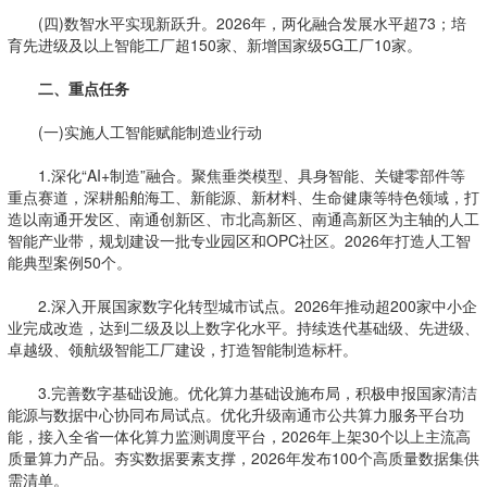
(四)数智水平实现新跃升。2026年，两化融合发展水平超73；培
育先进级及以上智能工厂超150家、新增国家级5G工厂10家。
二、重点任务
(一)实施人工智能赋能制造业行动
1.深化“AI+制造”融合。聚焦垂类模型、具身智能、关键零部件等
重点赛道，深耕船舶海工、新能源、新材料、生命健康等特色领域，打
造以南通开发区、南通创新区、市北高新区、南通高新区为主轴的人工
智能产业带，规划建设一批专业园区和OPC社区。2026年打造人工智
能典型案例50个。
2.深入开展国家数字化转型城市试点。2026年推动超200家中小企
业完成改造，达到二级及以上数字化水平。持续迭代基础级、先进级、
卓越级、领航级智能工厂建设，打造智能制造标杆。
3.完善数字基础设施。优化算力基础设施布局，积极申报国家清洁
能源与数据中心协同布局试点。优化升级南通市公共算力服务平台功
能，接入全省一体化算力监测调度平台，2026年上架30个以上主流高
质量算力产品。夯实数据要素支撑，2026年发布100个高质量数据集供
需清单。