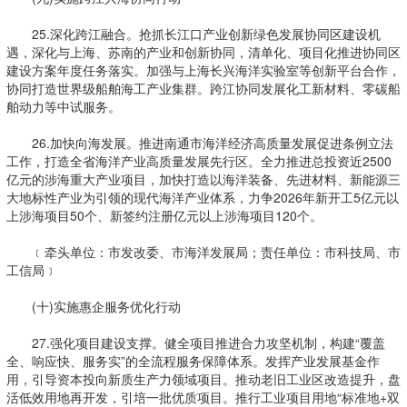
25.深化跨江融合。抢抓长江口产业创新绿色发展协同区建设机
遇，深化与上海、苏南的产业和创新协同，清单化、项目化推进协同区
建设方案年度任务落实。加强与上海长兴海洋实验室等创新平台合作，
协同打造世界级船舶海工产业集群。跨江协同发展化工新材料、零碳船
舶动力等中试服务。
26.加快向海发展。推进南通市海洋经济高质量发展促进条例立法
工作，打造全省海洋产业高质量发展先行区。全力推进总投资近2500
亿元的涉海重大产业项目，加快打造以海洋装备、先进材料、新能源三
大地标性产业为引领的现代海洋产业体系，力争2026年新开工5亿元以
上涉海项目50个、新签约注册亿元以上涉海项目120个。
﹝牵头单位：市发改委、市海洋发展局；责任单位：市科技局、市
工信局﹞
(十)实施惠企服务优化行动
27.强化项目建设支撑。健全项目推进合力攻坚机制，构建“覆盖
全、响应快、服务实”的全流程服务保障体系。发挥产业发展基金作
用，引导资本投向新质生产力领域项目。推动老旧工业区改造提升，盘
活低效用地再开发，引培一批优质项目。推行工业项目用地“标准地+双