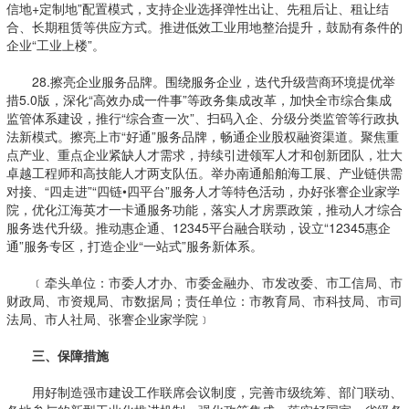
信地+定制地”配置模式，支持企业选择弹性出让、先租后让、租让结
合、长期租赁等供应方式。推进低效工业用地整治提升，鼓励有条件的
企业“工业上楼”。
28.擦亮企业服务品牌。围绕服务企业，迭代升级营商环境提优举
措5.0版，深化“高效办成一件事”等政务集成改革，加快全市综合集成
监管体系建设，推行“综合查一次”、扫码入企、分级分类监管等行政执
法新模式。擦亮上市“好通”服务品牌，畅通企业股权融资渠道。聚焦重
点产业、重点企业紧缺人才需求，持续引进领军人才和创新团队，壮大
卓越工程师和高技能人才两支队伍。举办南通船舶海工展、产业链供需
对接、“四走进”“四链•四平台”服务人才等特色活动，办好张謇企业家学
院，优化江海英才一卡通服务功能，落实人才房票政策，推动人才综合
服务迭代升级。推动惠企通、12345平台融合联动，设立“12345惠企
通”服务专区，打造企业“一站式”服务新体系。
﹝牵头单位：市委人才办、市委金融办、市发改委、市工信局、市
财政局、市资规局、市数据局；责任单位：市教育局、市科技局、市司
法局、市人社局、张謇企业家学院﹞
三、保障措施
用好制造强市建设工作联席会议制度，完善市级统筹、部门联动、