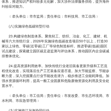
体系，推进知识产权纠纷多元化解，加大涉外法律服务供给，提升海外
纠纷应对能力。
﹝牵头单位：市市监局；责任单位：市科技局、市工信局﹞
(八)实施绿色低碳转型行动
23.构建绿色制造体系。聚焦轻工、纺织、冶金、化工、建材、机
械等六大传统行业，2026年实施绿色低碳改造项目50个以上，打造30
家以上绿色、零碳(近零碳)工厂等绿色制造标杆。推进零碳(低碳)园区
试点建设，探索建立园区碳足迹监测与评估体系，推动园区内企业碳减
排整体优化。
24.提高资源利用效率。加快传统行业老旧装备更新升级和工艺流
程优化改造，实现落后生产工艺装备应退尽退。加大节能监察、节能诊
断力度，深入挖掘重点行业节能改造潜力，稳步推进工业能耗降低。加
强水资源循环利用，提高一般工业固废和危险废物资源化利用及安全处
置水平。
﹝牵头单位：市工信局；责任单位：市发改委、市生态环境局、市
水利局、市应急管理局﹞
(九)实施跨江兴海协同行动