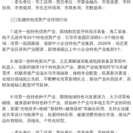
﹝牵头单位：市工信局；责任单位：市委金融办、市发改委、市科
技局、市资规局、市生态环境局、市商务局、市数据局﹞
(三)实施特色优势产业培强行动
7.提升一批特色优势产业。因地制宜提升特高压装备、海工装备、
电子元器件等20个特色优势产业，引导开发园区深耕2—3个细分领
域，培育一批国家级、省级中小企业特色产业集群。2026年，动态更
新产业目录和产业图谱，新增省级以上中小企业特色产业集群3个。
8.做深一批特色新兴产业。立足禀赋做深集成电路装备及零部件、
机器人、创新药物等16个特色新兴产业。聚焦产业链薄弱环节与关键
需求，积极承接产业溢出与市场辐射，做精专业配套，拓展新兴赛道，
在细分领域抢占先机，不断孵化培育新增长点，推动产业向高技术、高
附加值核心配套环节延伸。
9.培育一批特色种子产业。围绕地域特色与发展潜力，大力培育枪
瞄镜、健身器材等特色种子产业。鼓励种子产业与本地主导产业协同创
新，探索“光电技术+枪瞄”“新材料+健身器材”等融合应用。支持企业建
设共享设计与检测平台，拓展特种应用、健康消费等细分市场，推动产
品向智能化、高端化、个性化转型。
﹝牵头单位：市工信局；责任单位：市发改委、市科技局﹞