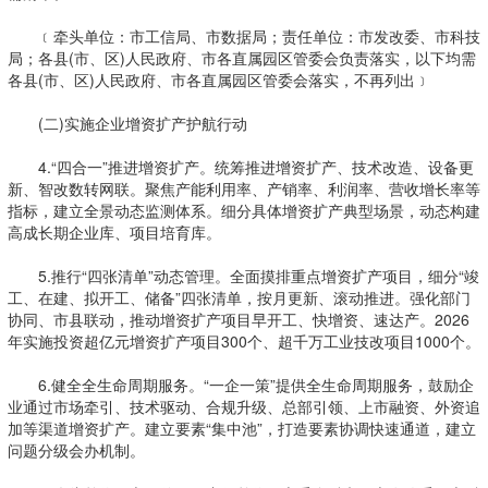
﹝牵头单位：市工信局、市数据局；责任单位：市发改委、市科技
局；各县(市、区)人民政府、市各直属园区管委会负责落实，以下均需
各县(市、区)人民政府、市各直属园区管委会落实，不再列出﹞
(二)实施企业增资扩产护航行动
4.“四合一”推进增资扩产。统筹推进增资扩产、技术改造、设备更
新、智改数转网联。聚焦产能利用率、产销率、利润率、营收增长率等
指标，建立全景动态监测体系。细分具体增资扩产典型场景，动态构建
高成长期企业库、项目培育库。
5.推行“四张清单”动态管理。全面摸排重点增资扩产项目，细分“竣
工、在建、拟开工、储备”四张清单，按月更新、滚动推进。强化部门
协同、市县联动，推动增资扩产项目早开工、快增资、速达产。2026
年实施投资超亿元增资扩产项目300个、超千万工业技改项目1000个。
6.健全全生命周期服务。“一企一策”提供全生命周期服务，鼓励企
业通过市场牵引、技术驱动、合规升级、总部引领、上市融资、外资追
加等渠道增资扩产。建立要素“集中池”，打造要素协调快速通道，建立
问题分级会办机制。