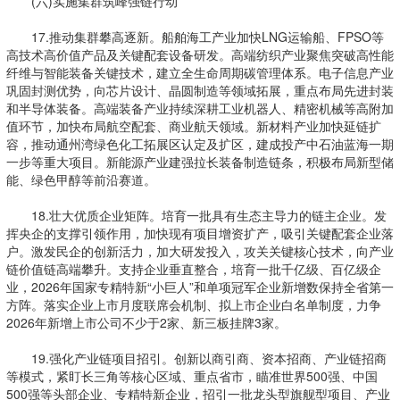
(六)实施集群筑峰强链行动
17.推动集群攀高逐新。船舶海工产业加快LNG运输船、FPSO等
高技术高价值产品及关键配套设备研发。高端纺织产业聚焦突破高性能
纤维与智能装备关键技术，建立全生命周期碳管理体系。电子信息产业
巩固封测优势，向芯片设计、晶圆制造等领域拓展，重点布局先进封装
和半导体装备。高端装备产业持续深耕工业机器人、精密机械等高附加
值环节，加快布局航空配套、商业航天领域。新材料产业加快延链扩
容，推动通州湾绿色化工拓展区认定及扩区，建成投产中石油蓝海一期
一步等重大项目。新能源产业建强拉长装备制造链条，积极布局新型储
能、绿色甲醇等前沿赛道。
18.壮大优质企业矩阵。培育一批具有生态主导力的链主企业。发
挥央企的支撑引领作用，加快现有项目增资扩产，吸引关键配套企业落
户。激发民企的创新活力，加大研发投入，攻关关键核心技术，向产业
链价值链高端攀升。支持企业垂直整合，培育一批千亿级、百亿级企
业，2026年国家专精特新“小巨人”和单项冠军企业新增数保持全省第一
方阵。落实企业上市月度联席会机制、拟上市企业白名单制度，力争
2026年新增上市公司不少于2家、新三板挂牌3家。
19.强化产业链项目招引。创新以商引商、资本招商、产业链招商
等模式，紧盯长三角等核心区域、重点省市，瞄准世界500强、中国
500强等头部企业、专精特新企业，招引一批龙头型旗舰型项目、产业