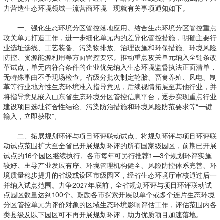
力营造生态环境领域一流营商环境，现就有关事项通知如下。
一、强化生态环境分区管控落地应用。结合生态环境分区管控重点
攻关单元打造工作，进一步细化单元内的差异化管控措施，明确主要行
业选址选线、工艺装备、污染物排放、治理设施和环保措施、环境风险
防控、资源能源利用等方面管控要求。推动重点攻关单元纳入全链条改
革试点，单元内符合条件的企业优先纳入生态环境监督执法正面清单，
无特殊事由不予现场检查。省级分批次制定轮胎、畜禽养殖、风电、制
革等行业地方性生态环境准入指导意见，后续视情拓展至其他行业，并
将指导意见嵌入山东省生态环境分区管控信息平台，逐步实现重点行业
建设项目选址符合性结论、污染防治措施和环境风险防范要求等“一键
输入，立即获取”。
二、拓展规划环评与项目环评联动试点。将规划环评与项目环评联
动试点范围扩大至全省已开展规划环评的所有国家级园区，前期已开展
试点的16个园区继续执行。各市每年可另行推荐1—3个规划环评实施
较好、主导产业发展有序、环境管理机构健全、风险防控体系完善、环
境质量稳步提升的省级或设区市级园区，经省生态环境厅审核通过后一
并纳入试点范围。力争2027年底前，全省规划环评与项目环评联动试
点园区数量达到100个。鼓励各市探索开展以单个或多个连片生态环境
分区管控单元为评价对象的区域生态环境影响评估工作，评估范围内各
类县级及以下园区可不再开展规划环评，助力优质项目加速落地。