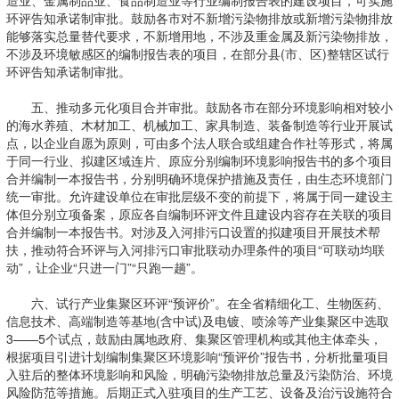
造业、金属制品业、食品制造业等行业编制报告表的建设项目，可实施
环评告知承诺制审批。鼓励各市对不新增污染物排放或新增污染物排放
能够落实总量替代要求，不新增用地，不涉及重金属及新污染物排放，
不涉及环境敏感区的编制报告表的项目，在部分县(市、区)整辖区试行
环评告知承诺制审批。
五、推动多元化项目合并审批。鼓励各市在部分环境影响相对较小
的海水养殖、木材加工、机械加工、家具制造、装备制造等行业开展试
点，以企业自愿为原则，可由多个法人联合或组建合作社等形式，将属
于同一行业、拟建区域连片、原应分别编制环境影响报告书的多个项目
合并编制一本报告书，分别明确环境保护措施及责任，由生态环境部门
统一审批。允许建设单位在审批层级不变的前提下，将属于同一建设主
体但分别立项备案，原应各自编制环评文件且建设内容存在关联的项目
合并编制一本报告书。对涉及入河排污口设置的拟建项目开展技术帮
扶，推动符合环评与入河排污口审批联动办理条件的项目“可联动均联
动”，让企业“只进一门”“只跑一趟”。
六、试行产业集聚区环评“预评价”。在全省精细化工、生物医药、
信息技术、高端制造等基地(含中试)及电镀、喷涂等产业集聚区中选取
3——5个试点，鼓励由属地政府、集聚区管理机构或其他主体牵头，
根据项目引进计划编制集聚区环境影响“预评价”报告书，分析批量项目
入驻后的整体环境影响和风险，明确污染物排放总量及污染防治、环境
风险防范等措施。后期正式入驻项目的生产工艺、设备及治污设施符合