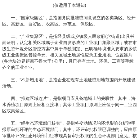
(仅适用于本通知)
一、“国家级园区”，是指国务院批准或同意设立的各类新区、经开
区、高新区、自贸区、农高区、示范区、保税区。
二、“产业集聚区”，是指经县级或乡镇级人民政府(含街道)出具书
面证明，认定相关区域属于企业自发形成的工业项目集聚区域；或在市
级生态环境分区管控方案中属于单独划定、已明确环境准入要求的乡镇
级工业集聚区管控单元。相关区域土地属性应为工业用地、位置连片
(各地块边界距离不得大于1公里)，且已存有土地、环保、工商等手续
齐全的工业企业。
三、“不新增用地”，是指企业在现有土地证或用地范围内开展建设
活动。
四、“拟建区域连片”，是指项目应具备地域上的关联性，其中，海
水养殖项目原则上应相互接壤；其余工业项目原则上应位于同一工业园
区或集聚区。
五、“经生态环境部门核实”，是指将变动情况的环境影响分析说明
报原审批环评的生态环境部门；其中，环评审批权限已调整的，应由原
审批环评的生态环境部门征求现具备审批权限的生态环境部门意见。核