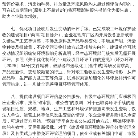
预评价要求，污染物种类、排放量及环境风险均未超过预评价内容的，
可在试点期限内(原则上不超过2年)将环境影响报告书简化为报告表，
助力企业降本增效。
七、优化项目验收后发生变动的环评手续。已完成竣工环境保护验
收的建设项目(“两高”项目除外)，企业在现有厂区内开展设备更新或非
关键生产工艺等调整，不涉及原料及产品种类变化，不增加产能、污染
物种类及排放量，不改变污染物排放方式及排放去向的，建设单位可就
变动情况组织编制环境影响分析说明，经生态环境部门核实后无需开展
环评。参照《关于优化制药行业建设项目环评工作的意见》(环办环评
〔2025〕34号)文件精神，鼓励各市选取化工(含中试)等研发需求高、
产品更新快、变动较频繁的行业，针对竣工验收后发生变动情形，从产
品品种、生产能力及工艺等角度，试点探索更加细化的环评及排污许可
管理措施，进一步健全完善项目环境管理体系。
八、提供建设项目环评信息公告服务。各级生态环境部门应积极回
应企业诉求，按照“谁审批、谁公告”的原则，对于已取得环评手续的建
设项目性质、规模、地点、生产工艺和环境保护措施均未发生变动，仅
法人单位、运营主体等信息发生变更的情形，依企业申请并附相关承诺
后，可通过官方网站、“双微”等平台发布公告或其他方式，明确环评手
续的有效性，无需重新报批。对于《建设项目环境影响评价分类管理名
录》及各类试点中豁免环评管理的项目，依企业或有关部门申请，市级