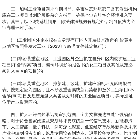
三、加强工业项目选址前期指导。各市生态环境部门及其派出机构
应在工业项目谋划阶段提前介入指导，确保企业选址符合环境准入要
求。其中，以下3类选址情形，除法律法规另有规定外，均可依法为企
业办理环评手续：
(一)工业园区外企业拟在自身现有厂区内开展技术改造的(沿黄重
点地区按照鲁发改工业〔2023〕389号文件规定执行)；
(二)非沿黄重点地区，工业园区外企业拟在自身厂区内改扩建工业
项目(不含“两高”项目、编制环境影响报告书的化工项目及其他规定必
须进入园区的项目)的；
(三)非沿黄重点地区，拟新建、改建、扩建应编制环境影响报告
表、按规定应入园区，且不涉及重金属或新污染物排放的工业项目(不
含“两高”项目及规定须进入具备规划环评的工业园区项目)，实际选址
位于产业集聚区的。
四、扩大环评告知承诺制审批范围。全力支撑先进制造业强省战
略，对于符合国家政策及规划环评要求的新一代信息技术、新能源汽
车、人工智能、量子科技、深海深地深空、低空经济等战略新兴及未来
产业中编制报告表的，以及专用设备制造业、通用设备制造业、汽车制