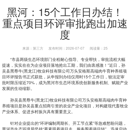
黑河：15个工作日办结！
重点项目环评审批跑出加速
度
来源：第三方
发布时间：2026-07-07
阅读量：25
“市县两级生态环境部门全程耐心指导、专业帮扶，审批流程大幅
提速，实实在在为企业项目落地抢出工期，我们由衷感激！”近日，孙
吴县黑尊牛(黑龙江)牧业科技有限公司万头安格斯高端肉牛育种养殖项
目环评报告书正式获批，从申报到办结仅用时15个工作日，较法定审
批时限压缩近70%，成为黑河市生态环境系统创新服务机制、赋能产业
发展的生动缩影。
孙吴县黑尊牛(黑龙江)牧业科技有限公司万头安格斯高端肉牛育种
养殖项目是孙吴县重点招商引资的农业产业化项目，对构建现代畜牧业
产业体系、促进乡村振兴具有重要意义。
针对企业提出的“环评编制周期长、开工节点紧”等急难愁盼问题，
黑河市生态环境局坚持“要素跟着项目走、服务围着项目转”，迅速启动