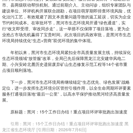
市、县两级联动帮扶机制。通过前期介入、主动问诊，组织专家团队与
建设单位、环评机构开展联合踏勘，在项目萌芽期即排查环境风险，优
化治污工艺，有效规避了因文本质量问题导致的返工延误，切实为企业
节约时间成本。在审批环节，黑河市生态环境局开通“绿色通道”，实
行“收文即受理、审改同步走”，这一举措不仅保障了项目落地，更为企
业抢占市场先机赢得了宝贵时间。此次项目的高效审批，是黑河市生态
环境局持续优化“生态+营商”双优环境的集中体现。
年初以来，黑河市生态环境局紧扣全市高质量发展主线，持续深化
生态环境领域“放管服”改革，全局已先后保障黑龙江北安建华风电二
期、小兴安岭北麓历史遗留废弃矿山生态修复示范工程等14个省市重
点项目顺利落地。
下一步，黑河市生态环境局将继续锚定“生态优先、绿色发展”战略
定位，进一步发挥生态环境分区管控引领作用，以全生命周期环评要素
服务打通项目落地“最后一公里”，以高水平保护推动黑河经济高质量发
展。
原标题：黑河：15个工作日办结！重点项目环评审批跑出加速度
引用：黑河：15个工作日办结！重点项目环评审批跑出加速度 黑
龙江省生态环境厅 [引用日期：2026年7月6日]