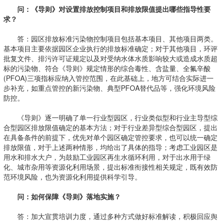
问：《导则》对设置排放控制项目和排放限值提出哪些指导性要
求？
答：园区排放标准污染物控制项目包括基本项目、其他项目两类。
基本项目主要依据园区企业执行的排放标准确定；对于其他项目，环评
批复文件、排污许可证规定以及对受纳水体水质影响较大或造成水质超
标的污染物、符合《导则》规定情形的综合毒性、含盐量、全氟辛酸
(PFOA)三项指标应纳入管控范围，在此基础上，地方可结合实际进一
步补充，如重点管控的新污染物、典型PFOA替代品等，强化环境风险
防控。
《导则》逐一明确了单一行业型园区，行业类似型和行业主导型综
合型园区排放限值确定的基本方法；对于行业差异型综合型园区，提出
在具备条件的前提下，优先对单个园区确定管控要求，也可以统一确定
排放限值，对于上述两种情形，均给出了具体的指导；考虑工业园区是
用水和排水大户，为鼓励工业园区再生水循环利用，对于出水用于绿
化、城市杂用等资源化利用场景，提出标准衔接性相关规定，既有效防
范环境风险，也为资源化利用提供科学引导。
问：如何保障《导则》落地实施？
答：加大宣贯培训力度，通过多种方式做好标准解读，积极回应舆