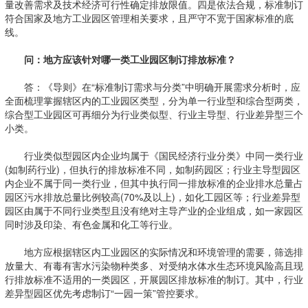
量改善需求及技术经济可行性确定排放限值。四是依法合规，标准制订
符合国家及地方工业园区管理相关要求，且严守不宽于国家标准的底
线。
问：地方应该针对哪一类工业园区制订排放标准？
答：《导则》在“标准制订需求与分类”中明确开展需求分析时，应
全面梳理掌握辖区内的工业园区类型，分为单一行业型和综合型两类，
综合型工业园区可再细分为行业类似型、行业主导型、行业差异型三个
小类。
行业类似型园区内企业均属于《国民经济行业分类》中同一类行业
(如制药行业)，但执行的排放标准不同，如制药园区；行业主导型园区
内企业不属于同一类行业，但其中执行同一排放标准的企业排水总量占
园区污水排放总量比例较高(70%及以上)，如化工园区等；行业差异型
园区由属于不同行业类型且没有绝对主导产业的企业组成，如一家园区
同时涉及印染、有色金属和化工等行业。
地方应根据辖区内工业园区的实际情况和环境管理的需要，筛选排
放量大、有毒有害水污染物种类多、对受纳水体水生态环境风险高且现
行排放标准不适用的一类园区，开展园区排放标准的制订。其中，行业
差异型园区优先考虑制订“一园一策”管控要求。