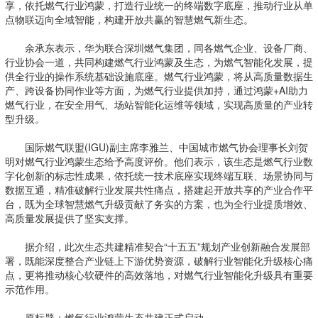
享，依托燃气行业鸿蒙，打造行业统一的终端数字底座，推动行业从单
点物联迈向全域智能，构建开放共赢的智慧燃气新生态。
余承东表示，华为联合深圳燃气集团，同各燃气企业、设备厂商、
行业协会一道，共同构建燃气行业鸿蒙及生态，为燃气智能化发展，提
供全行业的操作系统基础设施底座。燃气行业鸿蒙，将从高质量数据生
产、跨设备协同作业等方面，为燃气行业提供加持，通过鸿蒙+AI助力
燃气行业，在安全用气、场站智能化运维等领域，实现高质量的产业转
型升级。
国际燃气联盟(IGU)副主席李雅兰、中国城市燃气协会理事长刘贺
明对燃气行业鸿蒙生态给予高度评价。他们表示，该生态是燃气行业数
字化创新的标志性成果，依托统一技术底座实现终端互联、场景协同与
数据互通，精准破解行业发展共性痛点，搭建起开放共享的产业合作平
台，既为全球智慧燃气升级贡献了务实的方案，也为全行业提质增效、
高质量发展提供了坚实支撑。
据介绍，此次生态共建精准契合“十五五”规划产业创新融合发展部
署，既能深度整合产业链上下游优势资源，破解行业智能化升级核心痛
点，更将推动核心软硬件的高效落地，对燃气行业智能化升级具有重要
示范作用。
原标题：燃气行业鸿蒙生态共建正式启动