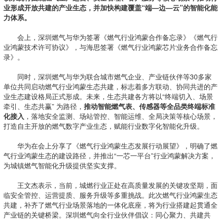
业形成开放共建的产业生态，并加快构建覆盖“端—边—云”的智能化能
力体系。
会上，深圳燃气与华为签署《燃气行业鸿蒙合作备忘录》《燃气行
业鸿蒙技术许可协议》，与海思签署《燃气行业鸿蒙芯片业务合作备忘
录》。
同时，深圳燃气与华为联合城市燃气企业、产业链伙伴等30多家
单位共同启动燃气行业鸿蒙生态共建，标志着多方联动、协同共进的产
业生态建设格局正式形成。未来，生态共建各方将以“终端切入、场景
牵引、生态共赢” 为路径，
推动智能燃气表、传感器等全品类终端标准
化接入
，落地安全监测、场站管控、智能运维、全局决策等核心场景，
打造自主开放的燃气数字产业生态，赋能行业数字化智能化升级。
华为在会上分享了《燃气行业鸿蒙生态发展行动展望》，明确了燃
气行业鸿蒙生态的建设路径，并推出“一芯一平台”行业鸿蒙解决方案，
为城镇燃气智能化升级提供坚实支撑。
王文杰表示，当前，城燃行业正处在高质量发展的关键攻坚期，面
临安全管控、运营提质、服务升级等多重挑战。此次燃气行业鸿蒙生态
共建，补齐了燃气行业场景落地的一体化底座，将为行业搭建起贯通全
产业链的关键桥梁。深圳燃气向全行业伙伴倡议：同心聚力、共建共