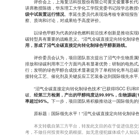
评价会上，上海复洁科技股份有限公司黄文俊董事长代表
讲席教授陈德，华东理工大学化工学院党委书记段学志教授
级中试装置运行情况
。李延生委员代表现场考核专家组报告
察、质询和讨论，对成果给予高度评价。
以绿色甲醇为代表的绿色燃料前沿技术创新是推动实现碳
碳转型具有重要的战略意义。“沼气全碳直接定向转化制绿色
用，形成了沼气全碳直接定向转化制绿色甲醇新路线。
评价委员会认为，项目团队首次提出了沼气中生物质属性C
排放和绿碳利用率三个方面均具有显著优势；研制的电热式
行；发明的绿色甲醇合成技术显著提升了单程转化率与总碳
接转化工艺、催化剂及关键反应工艺装备达到国际领先水平
“沼气全碳直接定向转化制绿色技术”已获得ISCC EU和
破。
经第三方检测，产出的甲醇纯度达99.99%，生物源碳(
率超过95%。
下一步，项目团队将积极推动这一国际领先的
原标题：国际领先水平！“沼气全碳直接定向转化制绿色
本文转载自第三方平台，转发此文目的在于促进信息交
考，不做任何投资和交易根据。如无意侵犯媒体或个人知识