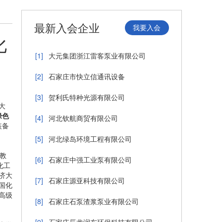
最新入会企业
我要入会
化
[1]
大元集团浙江雷客泵业有限公司
[2]
石家庄市快立信通讯设备
[3]
贺利氏特种光源有限公司
大
绿色
[4]
河北钦航商贸有限公司
装备
[5]
河北绿岛环境工程有限公司
教
[6]
石家庄中强工业泵有限公司
化工
济大
[7]
石家庄源亚科技有限公司
国化
高级
[8]
石家庄石泵渣浆泵业有限公司