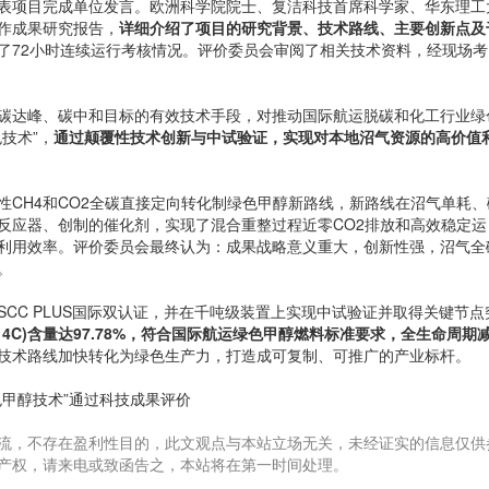
项目完成单位发言。欧洲科学院院士、复洁科技首席科学家、华东理工
作成果研究报告，
详细介绍了项目的研究背景、技术路线、主要创新点及
了72小时连续运行考核情况。评价委员会审阅了相关技术资料，经现场考
达峰、碳中和目标的有效技术手段，对推动国际航运脱碳和化工行业绿
技术”，
通过颠覆性技术创新与中试验证，实现对本地沼气资源的高价值
H4和CO2全碳直接定向转化制绿色甲醇新路线，新路线在沼气单耗、
反应器、创制的催化剂，实现了混合重整过程近零CO2排放和高效稳定运
利用效率。评价委员会最终认为：成果战略意义重大，创新性强，沼气全
。
ISCC PLUS国际双认证，并在千吨级装置上实现中试验证并取得关键节点
14C)含量达97.78%，符合国际航运绿色甲醇燃料标准要求，全生命周期
技术路线加快转化为绿色生产力，打造成可复制、可推广的产业标杆。
甲醇技术”通过科技成果评价
流，不存在盈利性目的，此文观点与本站立场无关，未经证实的信息仅供
产权，请来电或致函告之，本站将在第一时间处理。