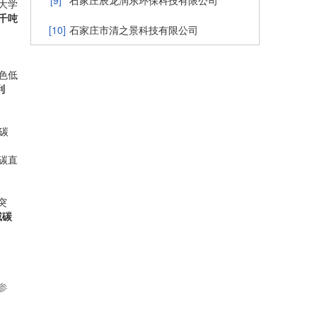
[9]
石家庄辰龙润东环保科技有限公司
大学
千吨
[10]
石家庄市清之景科技有限公司
色低
利
碳
碳直
突
减碳
参