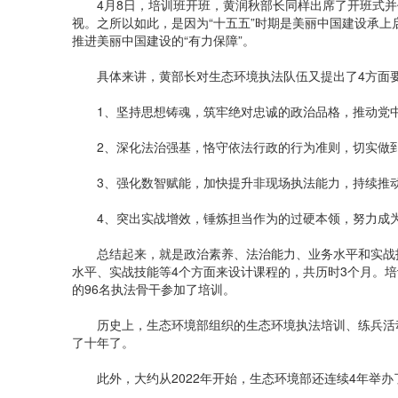
4月8日，培训班开班，黄润秋部长同样出席了开班式并
视。之所以如此，是因为“十五五”时期是美丽中国建设承
推进美丽中国建设的“有力保障”。
具体来讲，黄部长对生态环境执法队伍又提出了4方面
1、坚持思想铸魂，筑牢绝对忠诚的政治品格，推动党中
2、深化法治强基，恪守依法行政的行为准则，切实做到
3、强化数智赋能，加快提升非现场执法能力，持续推动
4、突出实战增效，锤炼担当作为的过硬本领，努力成为
总结起来，就是政治素养、法治能力、业务水平和实战技
水平、实战技能等4个方面来设计课程的，共历时3个月。
的96名执法骨干参加了培训。
历史上，生态环境部组织的生态环境执法培训、练兵活动很
了十年了。
此外，大约从2022年开始，生态环境部还连续4年举办了