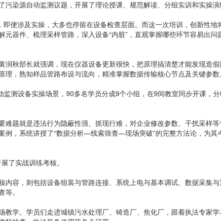
污染源自动监测议题，开展了理论授课、规范解读、分组实训和实操演
，即便涉及实操，大多也停留在设备检查层面。而这一次培训，创新性地
解元器件、梳理采样管路，深入设备“内脏”，直观掌握哪些环节容易出问
润秋部长就强调，现在仪器设备更新很快，把原理搞清楚才能发现造假
原理，熟知样品管路布设与流向，精准掌握数据传输核心节点及关键参数
动监测设备实操场景，90多名学员分成9个小组，在9间教室同步开课，分
难题就是违法行为隐蔽性强、抓现行难，对企业修改参数、干扰采样等
案例，系统讲授了“数据分析—线索筛查—现场突破”的完整方法论，为其
开展了实战训练考核。
内容，则包括设备组装与管路连接、系统上电与基本调试、数据采集与
查等。
教学。学员们走进城镇污水处理厂、铸造厂、焦化厂，跟着执法专家学