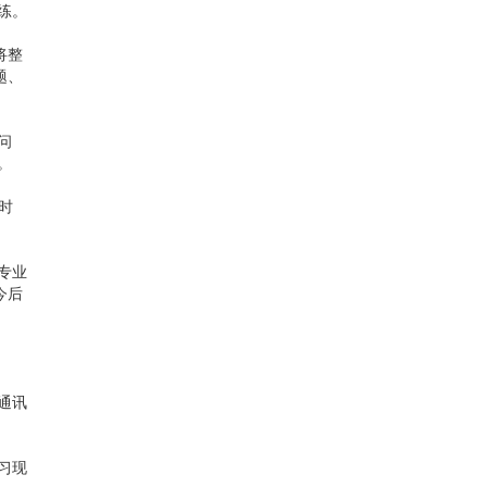
练。
将整
题、
问
。
时
专业
今后
通讯
习现