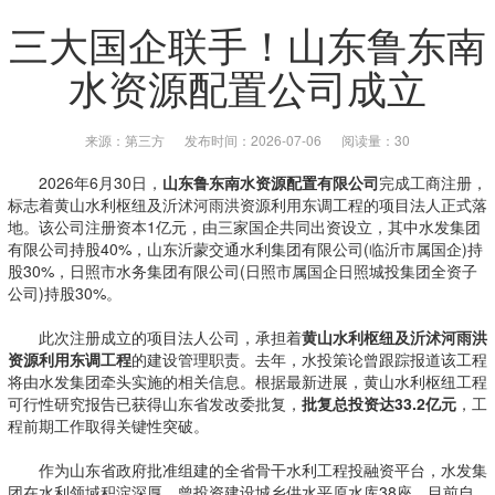
三大国企联手！山东鲁东南
水资源配置公司成立
来源：第三方
发布时间：2026-07-06
阅读量：30
2026年6月30日，
山东鲁东南水资源配置有限公司
完成工商注册，
标志着黄山水利枢纽及沂沭河雨洪资源利用东调工程的项目法人正式落
地。该公司注册资本1亿元，由三家国企共同出资设立，其中水发集团
有限公司持股40%，山东沂蒙交通水利集团有限公司(临沂市属国企)持
股30%，日照市水务集团有限公司(日照市属国企日照城投集团全资子
公司)持股30%。
此次注册成立的项目法人公司，承担着
黄山水利枢纽及沂沭河雨洪
资源利用东调工程
的建设管理职责。去年，水投策论曾跟踪报道该工程
将由水发集团牵头实施的相关信息。根据最新进展，黄山水利枢纽工程
可行性研究报告已获得山东省发改委批复，
批复总投资达33.2亿元
，工
程前期工作取得关键性突破。
作为山东省政府批准组建的全省骨干水利工程投融资平台，水发集
团在水利领域积淀深厚，曾投资建设城乡供水平原水库38座，目前自