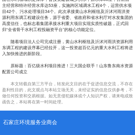
主经营和特许经营水库达53座，实施跨区域调水工程4个，运营供水项
目42个、污水处理项目34个。此次承接黄山水利枢纽及沂沭河雨洪资
源利用东调工程建设任务，源于省委、省政府和省水利厅对水发集团的
高度信任，也标志着集团承接水利重大项目实现实质性破题，正式回
归“全省骨干水利工程投融资平台”的核心功能定位。
随着项目法人公司完成注册，黄山水利枢纽及沂沭河雨洪资源利用
东调工程的建设序幕已经拉开，这一投资超百亿元的重大水利工程将进
入加快推进的新阶段。
原标题：百亿级水利项目推进！三大国企联手！山东鲁东南水资源
配置公司成立
本文转载自第三方平台，转发此文目的在于促进信息交流，不存在
盈利性目的，此文观点与本站立场无关，未经证实的信息仅供参考，不
做任何投资和交易根据。如无意侵犯媒体或个人知识产权，请来电或致
函告之，本站将在第一时间处理。
石家庄环境服务业商会